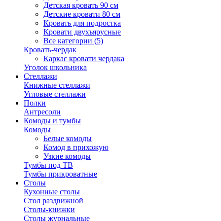
Детская кровать 90 см
Детские кровати 80 см
Кровать для подростка
Кровати двухъярусные
Все категории (5)
Кровать-чердак
Каркас кровати чердака
Уголок школьника
Стеллажи
Книжные стеллажи
Угловые стеллажи
Полки
Антресоли
Комоды и тумбы
Комоды
Белые комоды
Комод в прихожую
Узкие комоды
Тумбы под ТВ
Тумбы прикроватные
Столы
Кухонные столы
Стол раздвижной
Столы-книжки
Столы журнальные