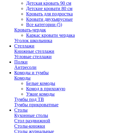
Детская кровать 90 см
Детские кровати 80 см
Кровать для подростка
Кровати двухъярусные
Все категории (5)
Кровать-чердак
Каркас кровати чердака
Уголок школьника
Стеллажи
Книжные стеллажи
Угловые стеллажи
Полки
Антресоли
Комоды и тумбы
Комоды
Белые комоды
Комод в прихожую
Узкие комоды
Тумбы под ТВ
Тумбы прикроватные
Столы
Кухонные столы
Стол раздвижной
Столы-книжки
Столы журнальные