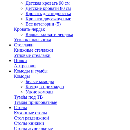
Детская кровать 90 см
Детские кровати 80 см
Кровать для подростка
Кровати двухъярусные
Все категории (5)
Кровать-чердак
Каркас кровати чердака
Уголок школьника
Стеллажи
Книжные стеллажи
Угловые стеллажи
Полки
Антресоли
Комоды и тумбы
Комоды
Белые комоды
Комод в прихожую
Узкие комоды
Тумбы под ТВ
Тумбы прикроватные
Столы
Кухонные столы
Стол раздвижной
Столы-книжки
Столы журнальные