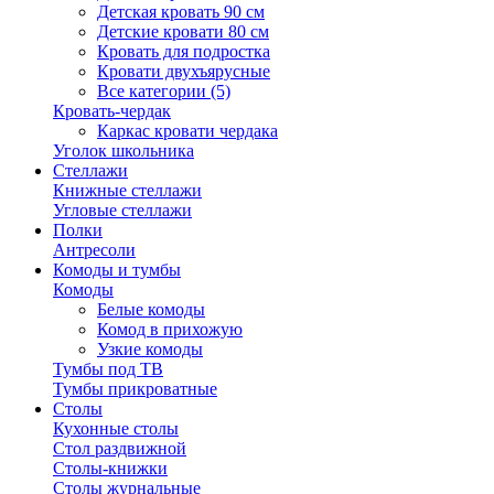
Детская кровать 90 см
Детские кровати 80 см
Кровать для подростка
Кровати двухъярусные
Все категории (5)
Кровать-чердак
Каркас кровати чердака
Уголок школьника
Стеллажи
Книжные стеллажи
Угловые стеллажи
Полки
Антресоли
Комоды и тумбы
Комоды
Белые комоды
Комод в прихожую
Узкие комоды
Тумбы под ТВ
Тумбы прикроватные
Столы
Кухонные столы
Стол раздвижной
Столы-книжки
Столы журнальные