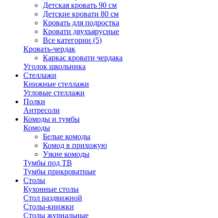
Детская кровать 90 см
Детские кровати 80 см
Кровать для подростка
Кровати двухъярусные
Все категории (5)
Кровать-чердак
Каркас кровати чердака
Уголок школьника
Стеллажи
Книжные стеллажи
Угловые стеллажи
Полки
Антресоли
Комоды и тумбы
Комоды
Белые комоды
Комод в прихожую
Узкие комоды
Тумбы под ТВ
Тумбы прикроватные
Столы
Кухонные столы
Стол раздвижной
Столы-книжки
Столы журнальные