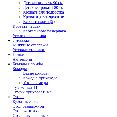
Детская кровать 90 см
Детские кровати 80 см
Кровать для подростка
Кровати двухъярусные
Все категории (5)
Кровать-чердак
Каркас кровати чердака
Уголок школьника
Стеллажи
Книжные стеллажи
Угловые стеллажи
Полки
Антресоли
Комоды и тумбы
Комоды
Белые комоды
Комод в прихожую
Узкие комоды
Тумбы под ТВ
Тумбы прикроватные
Столы
Кухонные столы
Стол раздвижной
Столы-книжки
Столы журнальные