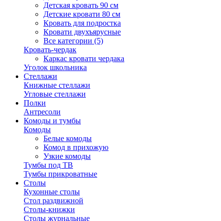
Детская кровать 90 см
Детские кровати 80 см
Кровать для подростка
Кровати двухъярусные
Все категории (5)
Кровать-чердак
Каркас кровати чердака
Уголок школьника
Стеллажи
Книжные стеллажи
Угловые стеллажи
Полки
Антресоли
Комоды и тумбы
Комоды
Белые комоды
Комод в прихожую
Узкие комоды
Тумбы под ТВ
Тумбы прикроватные
Столы
Кухонные столы
Стол раздвижной
Столы-книжки
Столы журнальные