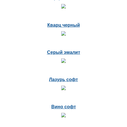
Кварц черный
Серый эмалит
Лазурь софт
Вино софт