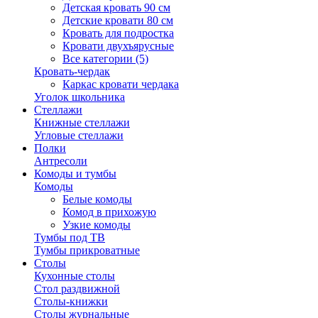
Детская кровать 90 см
Детские кровати 80 см
Кровать для подростка
Кровати двухъярусные
Все категории (5)
Кровать-чердак
Каркас кровати чердака
Уголок школьника
Стеллажи
Книжные стеллажи
Угловые стеллажи
Полки
Антресоли
Комоды и тумбы
Комоды
Белые комоды
Комод в прихожую
Узкие комоды
Тумбы под ТВ
Тумбы прикроватные
Столы
Кухонные столы
Стол раздвижной
Столы-книжки
Столы журнальные