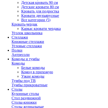
Детская кровать 90 см
Детские кровати 80 см
Кровать для подростка
Кровати двухъярусные
Все категории (5)
Кровать-чердак
Каркас кровати чердака
Уголок школьника
Стеллажи
Книжные стеллажи
Угловые стеллажи
Полки
Антресоли
Комоды и тумбы
Комоды
Белые комоды
Комод в прихожую
Узкие комоды
Тумбы под ТВ
Тумбы прикроватные
Столы
Кухонные столы
Стол раздвижной
Столы-книжки
Столы журнальные