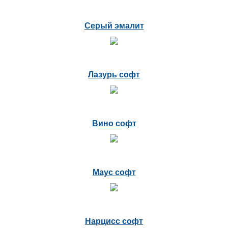
Серый эмалит
Лазурь софт
Вино софт
Маус софт
Нарцисс софт