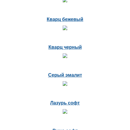
Кварц бежевый
Кварц черный
Серый эмалит
Лазурь софт