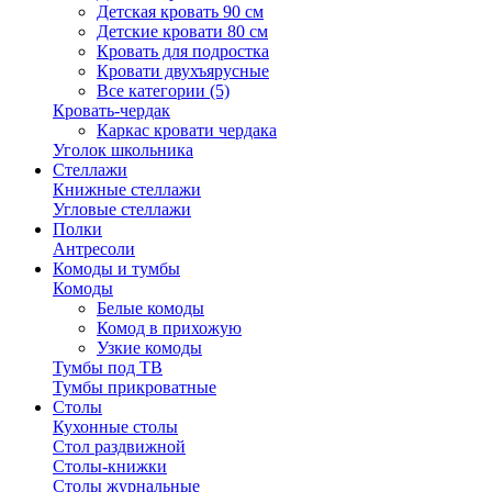
Детская кровать 90 см
Детские кровати 80 см
Кровать для подростка
Кровати двухъярусные
Все категории (5)
Кровать-чердак
Каркас кровати чердака
Уголок школьника
Стеллажи
Книжные стеллажи
Угловые стеллажи
Полки
Антресоли
Комоды и тумбы
Комоды
Белые комоды
Комод в прихожую
Узкие комоды
Тумбы под ТВ
Тумбы прикроватные
Столы
Кухонные столы
Стол раздвижной
Столы-книжки
Столы журнальные