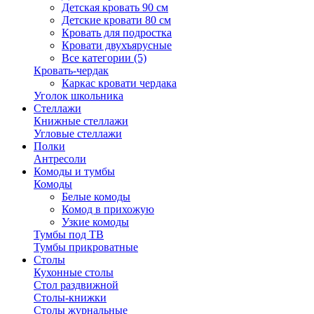
Детская кровать 90 см
Детские кровати 80 см
Кровать для подростка
Кровати двухъярусные
Все категории (5)
Кровать-чердак
Каркас кровати чердака
Уголок школьника
Стеллажи
Книжные стеллажи
Угловые стеллажи
Полки
Антресоли
Комоды и тумбы
Комоды
Белые комоды
Комод в прихожую
Узкие комоды
Тумбы под ТВ
Тумбы прикроватные
Столы
Кухонные столы
Стол раздвижной
Столы-книжки
Столы журнальные