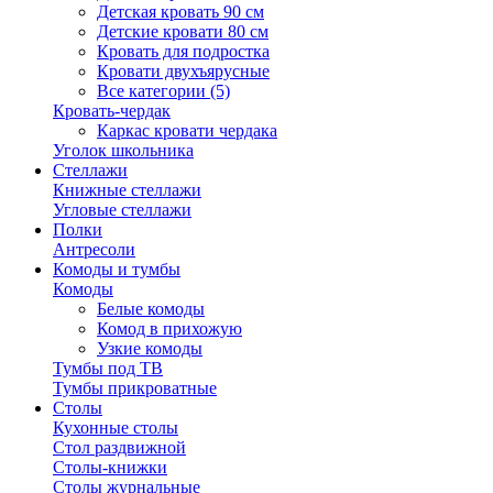
Детская кровать 90 см
Детские кровати 80 см
Кровать для подростка
Кровати двухъярусные
Все категории (5)
Кровать-чердак
Каркас кровати чердака
Уголок школьника
Стеллажи
Книжные стеллажи
Угловые стеллажи
Полки
Антресоли
Комоды и тумбы
Комоды
Белые комоды
Комод в прихожую
Узкие комоды
Тумбы под ТВ
Тумбы прикроватные
Столы
Кухонные столы
Стол раздвижной
Столы-книжки
Столы журнальные