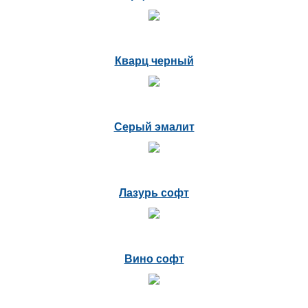
Кварц черный
Серый эмалит
Лазурь софт
Вино софт