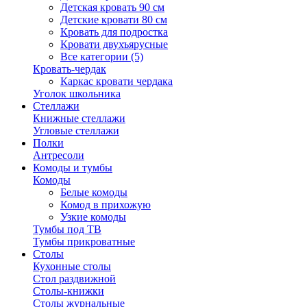
Детская кровать 90 см
Детские кровати 80 см
Кровать для подростка
Кровати двухъярусные
Все категории (5)
Кровать-чердак
Каркас кровати чердака
Уголок школьника
Стеллажи
Книжные стеллажи
Угловые стеллажи
Полки
Антресоли
Комоды и тумбы
Комоды
Белые комоды
Комод в прихожую
Узкие комоды
Тумбы под ТВ
Тумбы прикроватные
Столы
Кухонные столы
Стол раздвижной
Столы-книжки
Столы журнальные