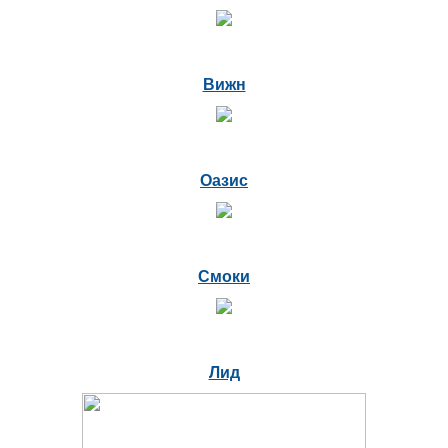
Вижн
Оазис
Смоки
Лид