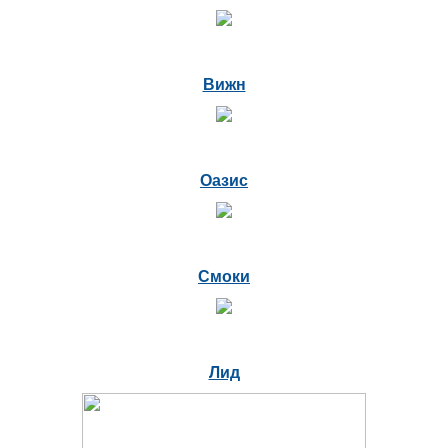
Вижн
Оазис
Смоки
Лид