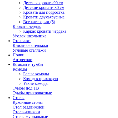
Детская кровать 90 см
Детские кровати 80 см
Кровать для подростка
Кровати двухъярусные
Все категории (5)
Кровать-чердак
Каркас кровати чердака
Уголок школьника
Стеллажи
Книжные стеллажи
Угловые стеллажи
Полки
Антресоли
Комоды и тумбы
Комоды
Белые комоды
Комод в прихожую
Узкие комоды
Тумбы под ТВ
Тумбы прикроватные
Столы
Кухонные столы
Стол раздвижной
Столы-книжки
Столы журнальные