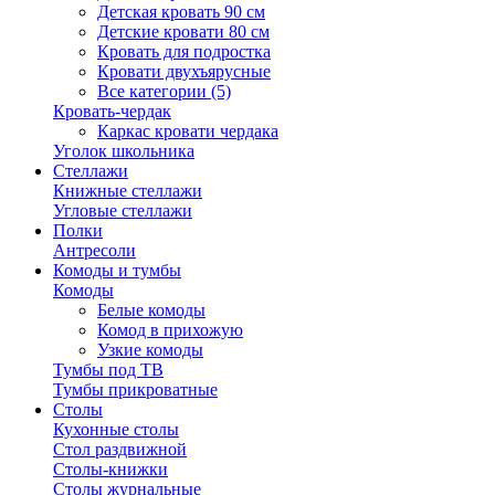
Детская кровать 90 см
Детские кровати 80 см
Кровать для подростка
Кровати двухъярусные
Все категории (5)
Кровать-чердак
Каркас кровати чердака
Уголок школьника
Стеллажи
Книжные стеллажи
Угловые стеллажи
Полки
Антресоли
Комоды и тумбы
Комоды
Белые комоды
Комод в прихожую
Узкие комоды
Тумбы под ТВ
Тумбы прикроватные
Столы
Кухонные столы
Стол раздвижной
Столы-книжки
Столы журнальные