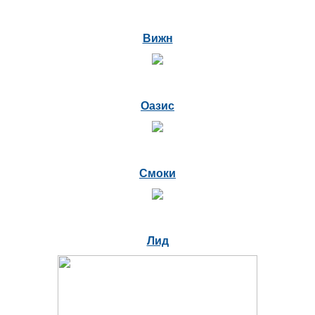
Вижн
Оазис
Смоки
Лид