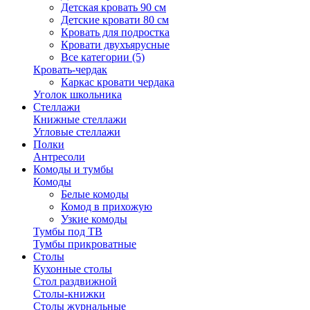
Детская кровать 90 см
Детские кровати 80 см
Кровать для подростка
Кровати двухъярусные
Все категории (5)
Кровать-чердак
Каркас кровати чердака
Уголок школьника
Стеллажи
Книжные стеллажи
Угловые стеллажи
Полки
Антресоли
Комоды и тумбы
Комоды
Белые комоды
Комод в прихожую
Узкие комоды
Тумбы под ТВ
Тумбы прикроватные
Столы
Кухонные столы
Стол раздвижной
Столы-книжки
Столы журнальные