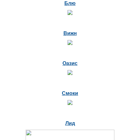
Блю
Вижн
Оазис
Смоки
Лид