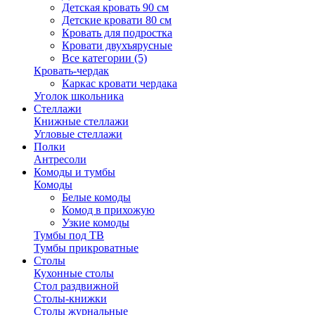
Детская кровать 90 см
Детские кровати 80 см
Кровать для подростка
Кровати двухъярусные
Все категории (5)
Кровать-чердак
Каркас кровати чердака
Уголок школьника
Стеллажи
Книжные стеллажи
Угловые стеллажи
Полки
Антресоли
Комоды и тумбы
Комоды
Белые комоды
Комод в прихожую
Узкие комоды
Тумбы под ТВ
Тумбы прикроватные
Столы
Кухонные столы
Стол раздвижной
Столы-книжки
Столы журнальные