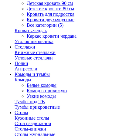
Детская кровать 90 см
Детские кровати 80 см
Кровать для подростка
Кровати двухъярусные
Все категории (5)
Кровать-чердак
Каркас кровати чердака
Уголок школьника
Стеллажи
Книжные стеллажи
Угловые стеллажи
Полки
Антресоли
Комоды и тумбы
Комоды
Белые комоды
Комод в прихожую
Узкие комоды
Тумбы под ТВ
Тумбы прикроватные
Столы
Кухонные столы
Стол раздвижной
Столы-книжки
Столы журнальные