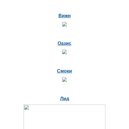
Вижн
Оазис
Смоки
Лид