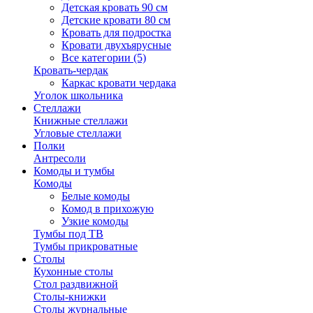
Детская кровать 90 см
Детские кровати 80 см
Кровать для подростка
Кровати двухъярусные
Все категории (5)
Кровать-чердак
Каркас кровати чердака
Уголок школьника
Стеллажи
Книжные стеллажи
Угловые стеллажи
Полки
Антресоли
Комоды и тумбы
Комоды
Белые комоды
Комод в прихожую
Узкие комоды
Тумбы под ТВ
Тумбы прикроватные
Столы
Кухонные столы
Стол раздвижной
Столы-книжки
Столы журнальные