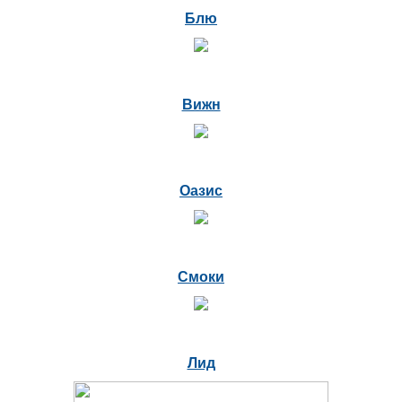
Блю
Вижн
Оазис
Смоки
Лид