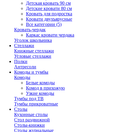
Детская кровать 90 см
Детские кровати 80 см
Кровать для подростка
Кровати двухъярусные
Все категории (5)
Кровать-чердак
Каркас кровати чердака
Уголок школьника
Стеллажи
Книжные стеллажи
Угловые стеллажи
Полки
Антресоли
Комоды и тумбы
Комоды
Белые комоды
Комод в прихожую
Узкие комоды
Тумбы под ТВ
Тумбы прикроватные
Столы
Кухонные столы
Стол раздвижной
Столы-книжки
Столы журнальные