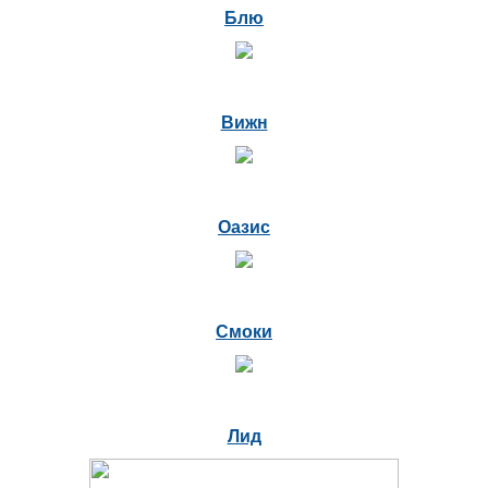
Блю
Вижн
Оазис
Смоки
Лид