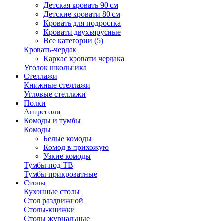
Детская кровать 90 см
Детские кровати 80 см
Кровать для подростка
Кровати двухъярусные
Все категории (5)
Кровать-чердак
Каркас кровати чердака
Уголок школьника
Стеллажи
Книжные стеллажи
Угловые стеллажи
Полки
Антресоли
Комоды и тумбы
Комоды
Белые комоды
Комод в прихожую
Узкие комоды
Тумбы под ТВ
Тумбы прикроватные
Столы
Кухонные столы
Стол раздвижной
Столы-книжки
Столы журнальные