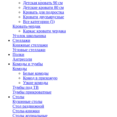
Детская кровать 90 см
Детские кровати 80 см
Кровать для подростка
Кровати двухъярусные
Все категории (5)
Кровать-чердак
Каркас кровати чердака
Уголок школьника
Стеллажи
Книжные стеллажи
Угловые стеллажи
Полки
Антресоли
Комоды и тумбы
Комоды
Белые комоды
Комод в прихожую
Узкие комоды
Тумбы под ТВ
Тумбы прикроватные
Столы
Кухонные столы
Стол раздвижной
Столы-книжки
Столы журнальные