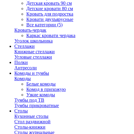
Детская кровать 90 см
Детские кровати 80 см
Кровать для подростка
Кровати двухъярусные
Все категории (5)
Кровать-чердак
Каркас кровати чердака
Уголок школьника
Стеллажи
Книжные стеллажи
Угловые стеллажи
Полки
Антресоли
Комоды и тумбы
Комоды
Белые комоды
Комод в прихожую
Узкие комоды
Тумбы под ТВ
Тумбы прикроватные
Столы
Кухонные столы
Стол раздвижной
Столы-книжки
Столы журнальные