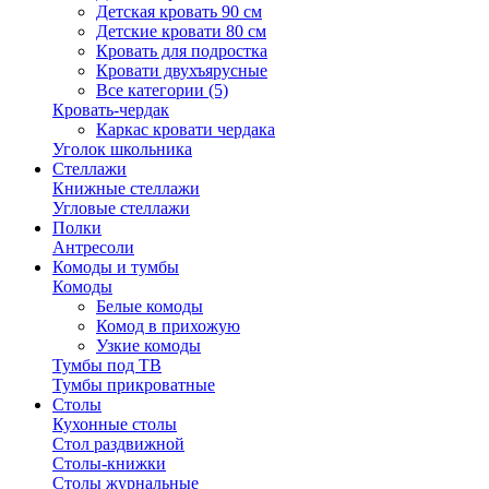
Детская кровать 90 см
Детские кровати 80 см
Кровать для подростка
Кровати двухъярусные
Все категории (5)
Кровать-чердак
Каркас кровати чердака
Уголок школьника
Стеллажи
Книжные стеллажи
Угловые стеллажи
Полки
Антресоли
Комоды и тумбы
Комоды
Белые комоды
Комод в прихожую
Узкие комоды
Тумбы под ТВ
Тумбы прикроватные
Столы
Кухонные столы
Стол раздвижной
Столы-книжки
Столы журнальные