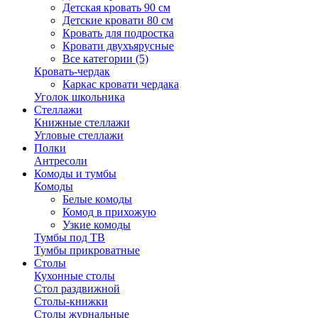
Детская кровать 90 см
Детские кровати 80 см
Кровать для подростка
Кровати двухъярусные
Все категории (5)
Кровать-чердак
Каркас кровати чердака
Уголок школьника
Стеллажи
Книжные стеллажи
Угловые стеллажи
Полки
Антресоли
Комоды и тумбы
Комоды
Белые комоды
Комод в прихожую
Узкие комоды
Тумбы под ТВ
Тумбы прикроватные
Столы
Кухонные столы
Стол раздвижной
Столы-книжки
Столы журнальные