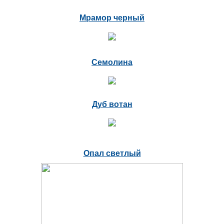
Мрамор черный
Семолина
Дуб вотан
Опал светлый