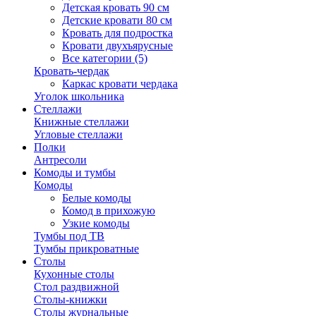
Детская кровать 90 см
Детские кровати 80 см
Кровать для подростка
Кровати двухъярусные
Все категории (5)
Кровать-чердак
Каркас кровати чердака
Уголок школьника
Стеллажи
Книжные стеллажи
Угловые стеллажи
Полки
Антресоли
Комоды и тумбы
Комоды
Белые комоды
Комод в прихожую
Узкие комоды
Тумбы под ТВ
Тумбы прикроватные
Столы
Кухонные столы
Стол раздвижной
Столы-книжки
Столы журнальные