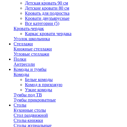
Детская кровать 90 см
Детские кровати 80 см
Кровать для подростка
Кровати двухъярусные
Все категории (5)
Кровать-чердак
Каркас кровати чердака
Уголок школьника
Стеллажи
Книжные стеллажи
Угловые стеллажи
Полки
Антресоли
Комоды и тумбы
Комоды
Белые комоды
Комод в прихожую
Узкие комоды
Тумбы под ТВ
Тумбы прикроватные
Столы
Кухонные столы
Стол раздвижной
Столы-книжки
Столы журнальные