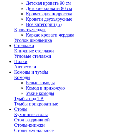
Детская кровать 90 см
Детские кровати 80 см
Кровать для подростка
Кровати двухъярусные
Все категории (5)
Кровать-чердак
Каркас кровати чердака
Уголок школьника
Стеллажи
Книжные стеллажи
Угловые стеллажи
Полки
Антресоли
Комоды и тумбы
Комоды
Белые комоды
Комод в прихожую
Узкие комоды
Тумбы под ТВ
Тумбы прикроватные
Столы
Кухонные столы
Стол раздвижной
Столы-книжки
Столы журнальные