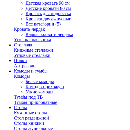
Детская кровать 90 см
Детские кровати 80 см
Кровать для подростка
Кровати двухъярусные
Все категории (5)
Кровать-чердак
Каркас кровати чердака
Уголок школьника
Стеллажи
Книжные стеллажи
Угловые стеллажи
Полки
Антресоли
Комоды и тумбы
Комоды
Белые комоды
Комод в прихожую
Узкие комоды
Тумбы под ТВ
Тумбы прикроватные
Столы
Кухонные столы
Стол раздвижной
Столы-книжки
Столы журнальные