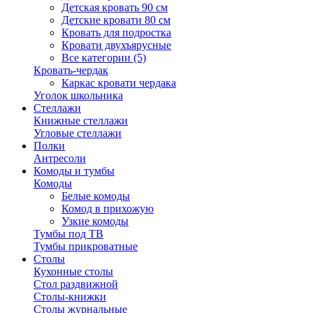
Детская кровать 90 см
Детские кровати 80 см
Кровать для подростка
Кровати двухъярусные
Все категории (5)
Кровать-чердак
Каркас кровати чердака
Уголок школьника
Стеллажи
Книжные стеллажи
Угловые стеллажи
Полки
Антресоли
Комоды и тумбы
Комоды
Белые комоды
Комод в прихожую
Узкие комоды
Тумбы под ТВ
Тумбы прикроватные
Столы
Кухонные столы
Стол раздвижной
Столы-книжки
Столы журнальные