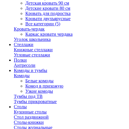
Детская кровать 90 см
Детские кровати 80 см
Кровать для подростка
Кровати двухъярусные
Все категории (5)
Кровать-чердак
Каркас кровати чердака
Уголок школьника
Стеллажи
Книжные стеллажи
Угловые стеллажи
Полки
Антресоли
Комоды и тумбы
Комоды
Белые комоды
Комод в прихожую
Узкие комоды
Тумбы под ТВ
Тумбы прикроватные
Столы
Кухонные столы
Стол раздвижной
Столы-книжки
Столы журнальные