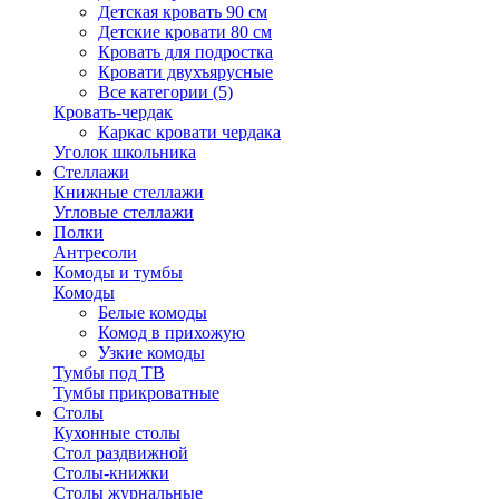
Детская кровать 90 см
Детские кровати 80 см
Кровать для подростка
Кровати двухъярусные
Все категории (5)
Кровать-чердак
Каркас кровати чердака
Уголок школьника
Стеллажи
Книжные стеллажи
Угловые стеллажи
Полки
Антресоли
Комоды и тумбы
Комоды
Белые комоды
Комод в прихожую
Узкие комоды
Тумбы под ТВ
Тумбы прикроватные
Столы
Кухонные столы
Стол раздвижной
Столы-книжки
Столы журнальные