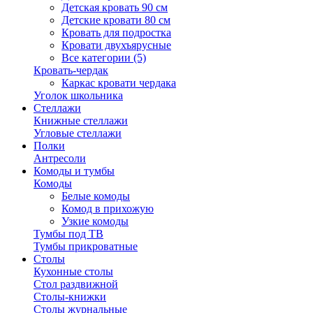
Детская кровать 90 см
Детские кровати 80 см
Кровать для подростка
Кровати двухъярусные
Все категории (5)
Кровать-чердак
Каркас кровати чердака
Уголок школьника
Стеллажи
Книжные стеллажи
Угловые стеллажи
Полки
Антресоли
Комоды и тумбы
Комоды
Белые комоды
Комод в прихожую
Узкие комоды
Тумбы под ТВ
Тумбы прикроватные
Столы
Кухонные столы
Стол раздвижной
Столы-книжки
Столы журнальные