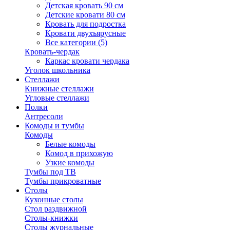
Детская кровать 90 см
Детские кровати 80 см
Кровать для подростка
Кровати двухъярусные
Все категории (5)
Кровать-чердак
Каркас кровати чердака
Уголок школьника
Стеллажи
Книжные стеллажи
Угловые стеллажи
Полки
Антресоли
Комоды и тумбы
Комоды
Белые комоды
Комод в прихожую
Узкие комоды
Тумбы под ТВ
Тумбы прикроватные
Столы
Кухонные столы
Стол раздвижной
Столы-книжки
Столы журнальные