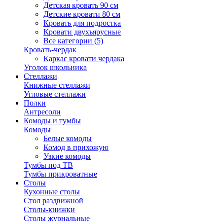
Детская кровать 90 см
Детские кровати 80 см
Кровать для подростка
Кровати двухъярусные
Все категории (5)
Кровать-чердак
Каркас кровати чердака
Уголок школьника
Стеллажи
Книжные стеллажи
Угловые стеллажи
Полки
Антресоли
Комоды и тумбы
Комоды
Белые комоды
Комод в прихожую
Узкие комоды
Тумбы под ТВ
Тумбы прикроватные
Столы
Кухонные столы
Стол раздвижной
Столы-книжки
Столы журнальные