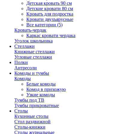
Детская кровать 90 см
Детские кровати 80 см
Кровать для подростка
Кровати двухъярусные
Все категории (5)
Кровать-чердак
Каркас кровати чердака
Уголок школьника
Стеллажи
Книжные стеллажи
Угловые стеллажи
Полки
Антресоли
Комоды и тумбы
Комоды
Белые комоды
Комод в прихожую
Узкие комоды
Тумбы под ТВ
Тумбы прикроватные
Столы
Кухонные столы
Стол раздвижной
Столы-книжки
Столы журнальные