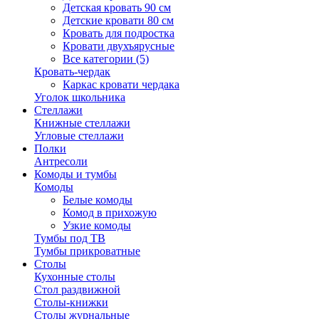
Детская кровать 90 см
Детские кровати 80 см
Кровать для подростка
Кровати двухъярусные
Все категории (5)
Кровать-чердак
Каркас кровати чердака
Уголок школьника
Стеллажи
Книжные стеллажи
Угловые стеллажи
Полки
Антресоли
Комоды и тумбы
Комоды
Белые комоды
Комод в прихожую
Узкие комоды
Тумбы под ТВ
Тумбы прикроватные
Столы
Кухонные столы
Стол раздвижной
Столы-книжки
Столы журнальные