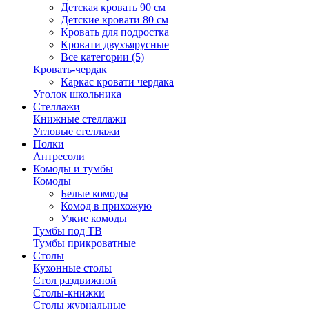
Детская кровать 90 см
Детские кровати 80 см
Кровать для подростка
Кровати двухъярусные
Все категории (5)
Кровать-чердак
Каркас кровати чердака
Уголок школьника
Стеллажи
Книжные стеллажи
Угловые стеллажи
Полки
Антресоли
Комоды и тумбы
Комоды
Белые комоды
Комод в прихожую
Узкие комоды
Тумбы под ТВ
Тумбы прикроватные
Столы
Кухонные столы
Стол раздвижной
Столы-книжки
Столы журнальные