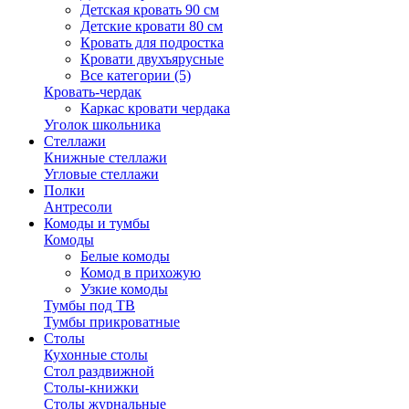
Детская кровать 90 см
Детские кровати 80 см
Кровать для подростка
Кровати двухъярусные
Все категории (5)
Кровать-чердак
Каркас кровати чердака
Уголок школьника
Стеллажи
Книжные стеллажи
Угловые стеллажи
Полки
Антресоли
Комоды и тумбы
Комоды
Белые комоды
Комод в прихожую
Узкие комоды
Тумбы под ТВ
Тумбы прикроватные
Столы
Кухонные столы
Стол раздвижной
Столы-книжки
Столы журнальные