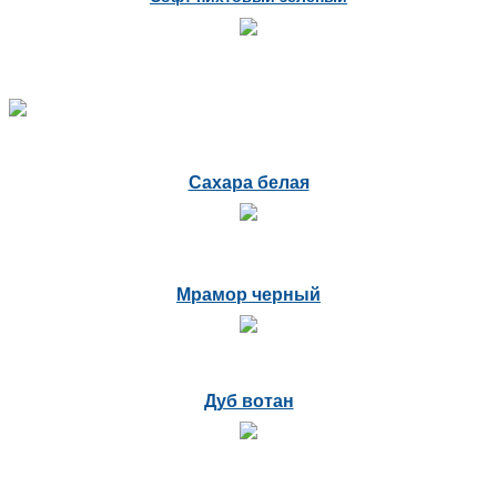
Сахара белая
Мрамор черный
Дуб вотан