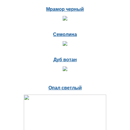
Мрамор черный
Семолина
Дуб вотан
Опал светлый