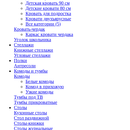
Детская кровать 90 см
Детские кровати 80 см
Кровать для подростка
Кровати двухъярусные
Все категории (5)
Кровать-чердак
Каркас кровати чердака
Уголок школьника
Стеллажи
Книжные стеллажи
Угловые стеллажи
Полки
Антресоли
Комоды и тумбы
Комоды
Белые комоды
Комод в прихожую
Узкие комоды
Тумбы под ТВ
Тумбы прикроватные
Столы
Кухонные столы
Стол раздвижной
Столы-книжки
Столы журнальные