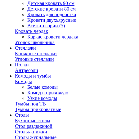
Детская кровать 90 см
Детские кровати 80 см
Кровать для подростка
Кровати двухъярусные
Все категории (5)
Кровать-чердак
Каркас кровати чердака
Уголок школьника
Стеллажи
Книжные стеллажи
Угловые стеллажи
Полки
Антресоли
Комоды и тумбы
Комоды
Белые комоды
Комод в прихожую
Узкие комоды
Тумбы под ТВ
Тумбы прикроватные
Столы
Кухонные столы
Стол раздвижной
Столы-книжки
Столы журнальные