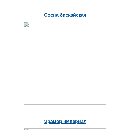
Сосна бискайская
Мрамор империал