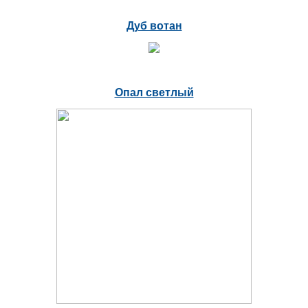
Дуб вотан
Опал светлый