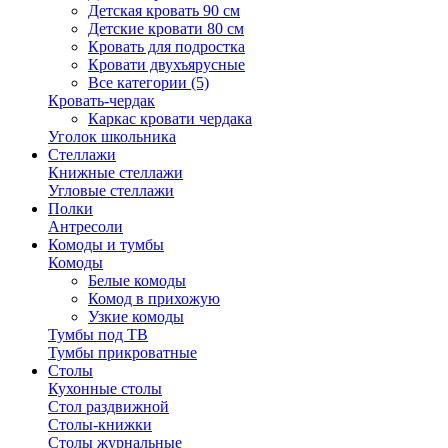
Детская кровать 90 см
Детские кровати 80 см
Кровать для подростка
Кровати двухъярусные
Все категории (5)
Кровать-чердак
Каркас кровати чердака
Уголок школьника
Стеллажи
Книжные стеллажи
Угловые стеллажи
Полки
Антресоли
Комоды и тумбы
Комоды
Белые комоды
Комод в прихожую
Узкие комоды
Тумбы под ТВ
Тумбы прикроватные
Столы
Кухонные столы
Стол раздвижной
Столы-книжки
Столы журнальные