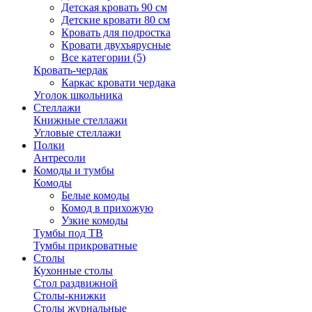
Детская кровать 90 см
Детские кровати 80 см
Кровать для подростка
Кровати двухъярусные
Все категории (5)
Кровать-чердак
Каркас кровати чердака
Уголок школьника
Стеллажи
Книжные стеллажи
Угловые стеллажи
Полки
Антресоли
Комоды и тумбы
Комоды
Белые комоды
Комод в прихожую
Узкие комоды
Тумбы под ТВ
Тумбы прикроватные
Столы
Кухонные столы
Стол раздвижной
Столы-книжки
Столы журнальные