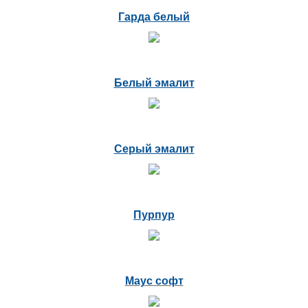
Гарда белый
Белый эмалит
Серый эмалит
Пурпур
Маус софт