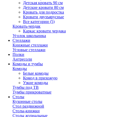
Детская кровать 90 см
Детские кровати 80 см
Кровать для подростка
Кровати двухъярусные
Все категории (5)
Кровать-чердак
Каркас кровати чердака
Уголок школьника
Стеллажи
Книжные стеллажи
Угловые стеллажи
Полки
Антресоли
Комоды и тумбы
Комоды
Белые комоды
Комод в прихожую
Узкие комоды
Тумбы под ТВ
Тумбы прикроватные
Столы
Кухонные столы
Стол раздвижной
Столы-книжки
Столы журнальные