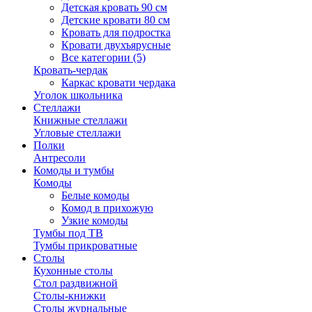
Детская кровать 90 см
Детские кровати 80 см
Кровать для подростка
Кровати двухъярусные
Все категории (5)
Кровать-чердак
Каркас кровати чердака
Уголок школьника
Стеллажи
Книжные стеллажи
Угловые стеллажи
Полки
Антресоли
Комоды и тумбы
Комоды
Белые комоды
Комод в прихожую
Узкие комоды
Тумбы под ТВ
Тумбы прикроватные
Столы
Кухонные столы
Стол раздвижной
Столы-книжки
Столы журнальные