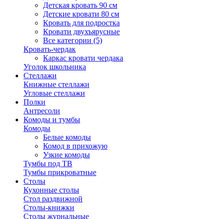
Детская кровать 90 см
Детские кровати 80 см
Кровать для подростка
Кровати двухъярусные
Все категории (5)
Кровать-чердак
Каркас кровати чердака
Уголок школьника
Стеллажи
Книжные стеллажи
Угловые стеллажи
Полки
Антресоли
Комоды и тумбы
Комоды
Белые комоды
Комод в прихожую
Узкие комоды
Тумбы под ТВ
Тумбы прикроватные
Столы
Кухонные столы
Стол раздвижной
Столы-книжки
Столы журнальные