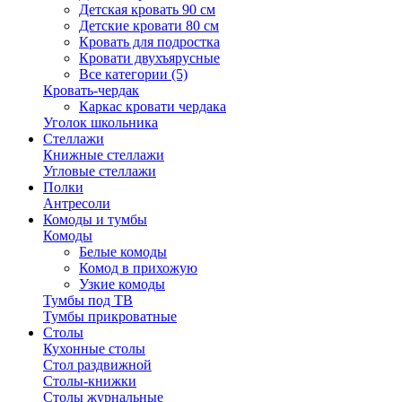
Детская кровать 90 см
Детские кровати 80 см
Кровать для подростка
Кровати двухъярусные
Все категории (5)
Кровать-чердак
Каркас кровати чердака
Уголок школьника
Стеллажи
Книжные стеллажи
Угловые стеллажи
Полки
Антресоли
Комоды и тумбы
Комоды
Белые комоды
Комод в прихожую
Узкие комоды
Тумбы под ТВ
Тумбы прикроватные
Столы
Кухонные столы
Стол раздвижной
Столы-книжки
Столы журнальные