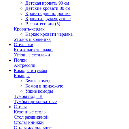
Детская кровать 90 см
Детские кровати 80 см
Кровать для подростка
Кровати двухъярусные
Все категории (5)
Кровать-чердак
Каркас кровати чердака
Уголок школьника
Стеллажи
Книжные стеллажи
Угловые стеллажи
Полки
Антресоли
Комоды и тумбы
Комоды
Белые комоды
Комод в прихожую
Узкие комоды
Тумбы под ТВ
Тумбы прикроватные
Столы
Кухонные столы
Стол раздвижной
Столы-книжки
Столы журнальные